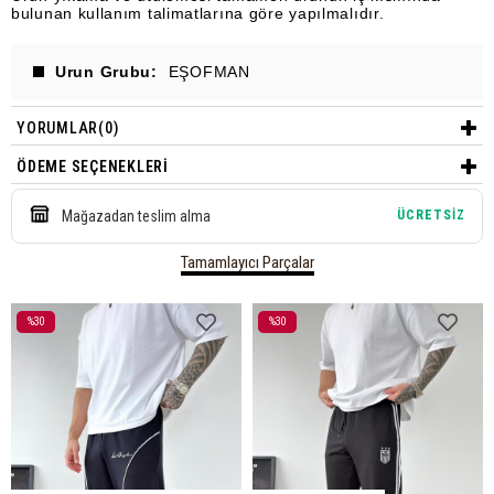
bulunan kullanım talimatlarına göre yapılmalıdır.
Urun Grubu
EŞOFMAN
YORUMLAR
(0)
ÖDEME SEÇENEKLERI
Mağazadan teslim alma
ÜCRETSİZ
Tamamlayıcı Parçalar
%30
%30
İndirim
İndirim
%30İndirim
%30İndirim