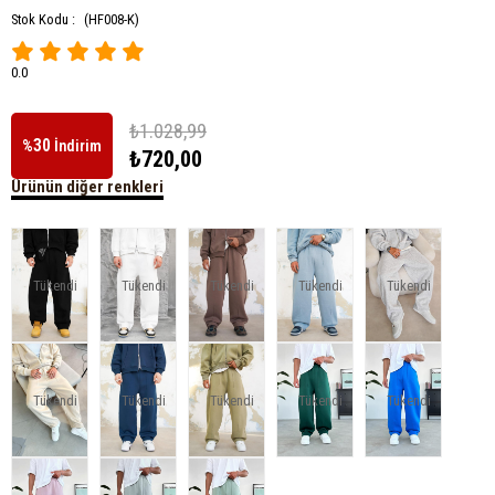
Stok Kodu :
(HF008-K)
0.0
₺1.028,99
30
%
İndirim
₺720,00
Ürünün diğer renkleri
Tükendi
Tükendi
Tükendi
Tükendi
Tükendi
Tükendi
Tükendi
Tükendi
Tükendi
Tükendi