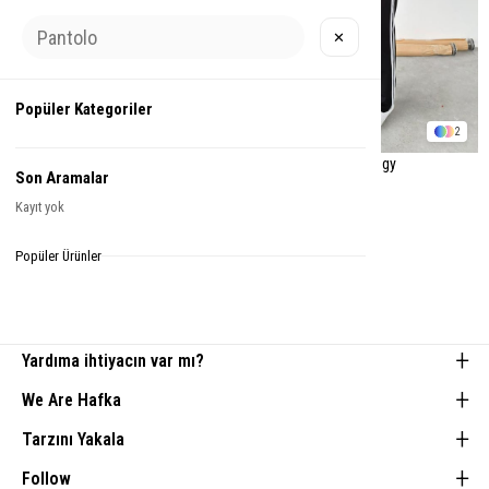
✕
Popüler Kategoriler
2
2
Lacivert Los Angeles Nakış
Siyah PLM Nakışlı Baggy
Son Aramalar
Baggy Eşofman
Eşofman
Kayıt yok
₺820,00
₺820,00
₺1.170,99
₺1.170,99
Popüler Ürünler
Yardıma ihtiyacın var mı?
We Are Hafka
Tarzını Yakala
Follow