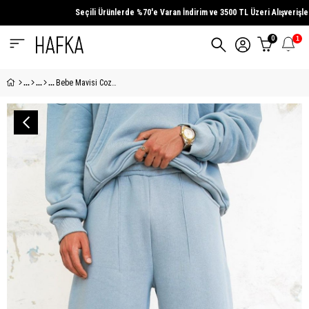
Seçili Ürünlerde
%70'e Varan İndirim
ve
3500 TL Üzeri
Alışverişlere Üc
0
1
Bebe Mavisi Cozy Basic Pileli Baggy Eşofman