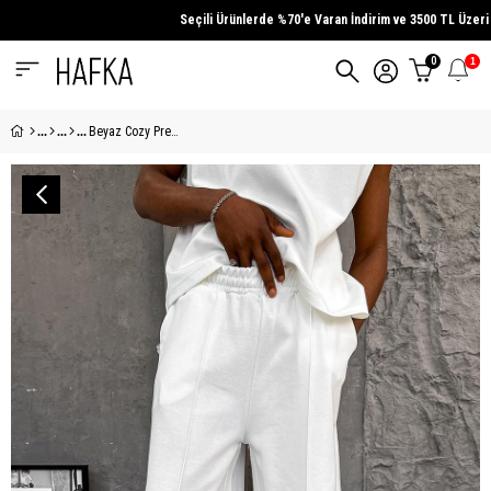
Seçili Ürünlerde
%70'e Varan İndirim
ve
3500 TL Üzeri
Alış
0
1
Beyaz Cozy Premium Çımalı Şort