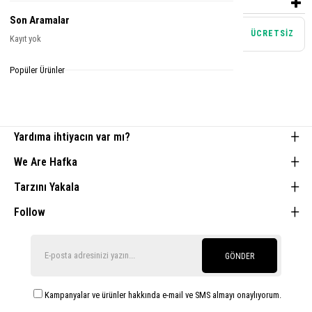
ÖDEME SEÇENEKLERI
Son Aramalar
Mağazadan teslim alma
ÜCRETSİZ
Kayıt yok
Tamamlayıcı Parçalar
Popüler Ürünler
Yardıma ihtiyacın var mı?
We Are Hafka
Tarzını Yakala
Follow
GÖNDER
Kampanyalar ve ürünler hakkında e-mail ve SMS almayı onaylıyorum.