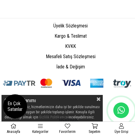
Üyelik Sözleşmesi
Kargo & Teslimat
KVKK
Mesafeli Satış Sözleşmesi
İade & Değişim
Çerez Kullanımı
En Çok
Kişisel verileriniz, hizmetlerimizin daha iyi bir şekilde sunulması
Satanlar
için mevzuata uygun bir şekilde toplanıp işlenir. Konuyla ilgili
detaylı bilgi almak için
Gizlilik Politikamız
ı inceleyebilirsiniz.
Üye Girişi
Anasayfa
Anasayfa
Favorilerim
Kategoriler
Favorilerim
Sepetim
Sepetim
Üye Girişi