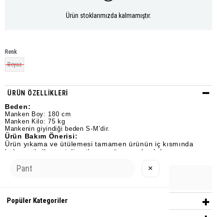
Ürün stoklarımızda kalmamıştır.
Renk
Beyaz
ÜRÜN ÖZELLIKLERI
Beden:
Manken Boy: 180 cm
Manken Kilo: 75 kg
Mankenin giyindiği beden S-M’dir.
Ürün Bakım Önerisi:
Ürün yıkama ve ütülemesi tamamen ürünün iç kısmında
bulunan kullanım talimatlarına göre yapılmalıdır.
✕
Urun Grubu
EŞOFMAN
Popüler Kategoriler
YORUMLAR
(0)