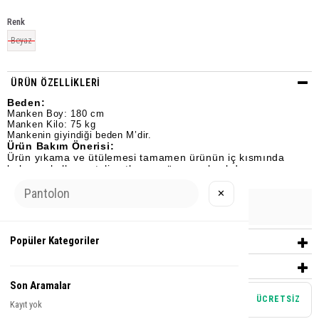
Renk
Beyaz
ÜRÜN ÖZELLIKLERI
Beden:
Manken Boy: 180 cm
Manken Kilo: 75 kg
Mankenin giyindiği beden M’dir.
Ürün Bakım Önerisi:
Ürün yıkama ve ütülemesi tamamen ürünün iç kısmında
bulunan kullanım talimatlarına göre yapılmalıdır.
✕
Urun Grubu
ŞORT
Popüler Kategoriler
YORUMLAR
(0)
ÖDEME SEÇENEKLERI
Son Aramalar
Mağazadan teslim alma
ÜCRETSİZ
Kayıt yok