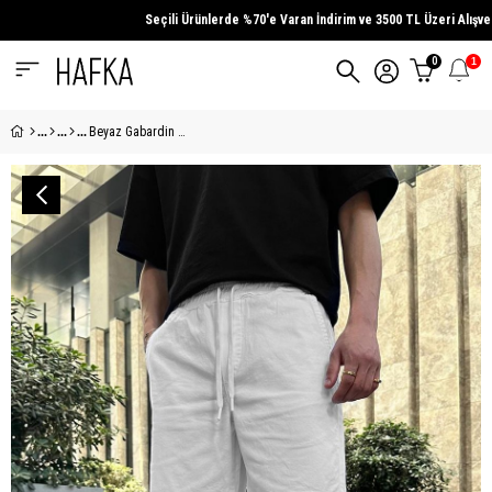
Seçili Ürünlerde
%70'e Varan İndirim
ve
3500 TL Üzeri
Alışverişl
0
1
Beyaz Gabardin Basic 4Z DL Relaxed Fit Şort