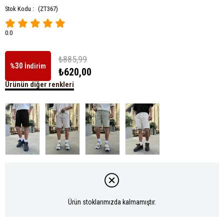
Stok Kodu :
(ZT367)
0.0
₺885,99
30
%
İndirim
₺620,00
Ürünün diğer renkleri
Tükendi
Tükendi
Tükendi
Tükendi
Ürün stoklarımızda kalmamıştır.