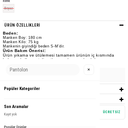
Renk
Beyaz
ÜRÜN ÖZELLIKLERI
Beden:
Manken Boy: 180 cm
Manken Kilo: 75 kg
Mankenin giyindiği beden S-M’dir.
Ürün Bakım Önerisi:
Ürün yıkama ve ütülemesi tamamen ürünün iç kısmında
bulunan kullanım talimatlarına göre yapılmalıdır.
✕
Urun Grubu
SWEATSHIRT
Popüler Kategoriler
YORUMLAR
(0)
ÖDEME SEÇENEKLERI
Son Aramalar
Mağazadan teslim alma
ÜCRETSİZ
Kayıt yok
Tamamlayıcı Parçalar
Popüler Ürünler