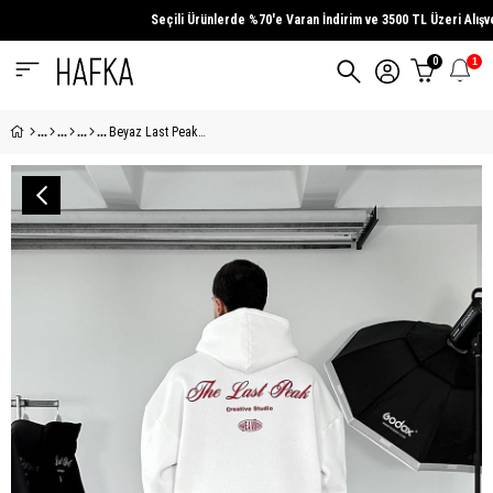
Seçili Ürünlerde
%70'e Varan İndirim
ve
3500 TL Üzeri
Alışveri
0
1
Beyaz Last Peak Oversize Sweatshirt