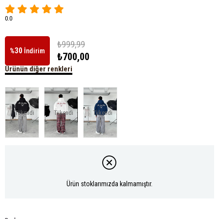
0.0
₺999,99
30
%
İndirim
₺700,00
Ürünün diğer renkleri
Tükendi
Tükendi
Tükendi
Ürün stoklarımızda kalmamıştır.