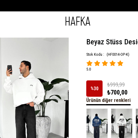
 Designs Oversize Sweatshirt
Beyaz Stüss Desi
Stok Kodu :
(HF0014-OP-K)
5.0
₺999,99
30
%
₺700,00
Ürünün diğer renkleri
İndirim
Tükendi
Tükendi