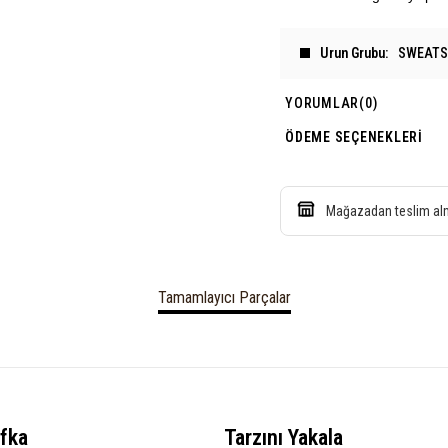
Urun Grubu
SWEATS
YORUMLAR
(0)
ÖDEME SEÇENEKLERI
Mağazadan teslim a
Tamamlayıcı Parçalar
fka
Tarzını Yakala