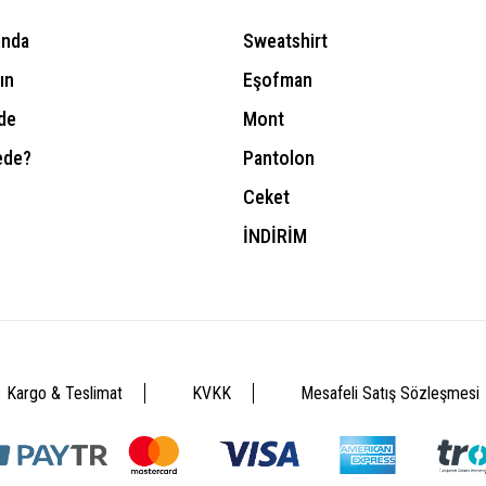
ında
Sweatshirt
ın
Eşofman
de
Mont
ede?
Pantolon
Ceket
İNDİRİM
Kargo & Teslimat
KVKK
Mesafeli Satış Sözleşmesi