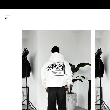
Anasayfa
ÜST GİYİM
SWEATSHIRT
Baskılı Sweatshirt
Beyaz Stüss