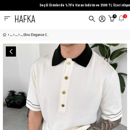
Seçili Ürünlerde
%70'e Varan İndirim
ve
3500 TL Üzeri
Alışveriş
0
1
Ekru Elegance Contrast Relaxed Polo Yaka Tişört