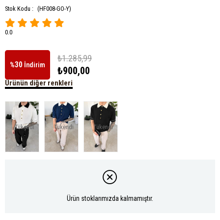
Stok Kodu :
(HF008-GO-Y)
0.0
₺1.285,99
30
%
İndirim
₺900,00
Ürünün diğer renkleri
Tükendi
Tükendi
Tükendi
Ürün stoklarımızda kalmamıştır.