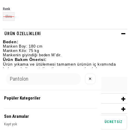
Renk
Ekru
ÜRÜN ÖZELLIKLERI
Beden:
Manken Boy: 180 cm
Manken Kilo: 75 kg
Mankenin giyindiği beden M’dir.
Ürün Bakım Önerisi:
Ürün yıkama ve ütülemesi tamamen ürünün iç kısmında
bulunan kullanım talimatlarına göre yapılmalıdır.
✕
Urun Grubu
T-SHİRT
Popüler Kategoriler
YORUMLAR
(0)
ÖDEME SEÇENEKLERI
Son Aramalar
Mağazadan teslim alma
ÜCRETSİZ
Kayıt yok