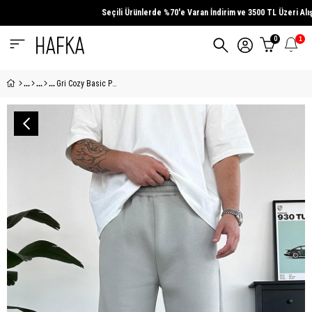
Seçili Ürünlerde
%70'e Varan İndirim
ve
3500 TL Üzeri
Alışveri
0
1
Gri Cozy Basic Paça Lastik Oversize Eşofman