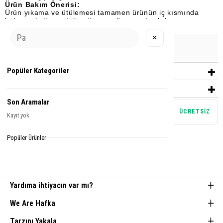
Ürün Bakım Önerisi:
Ürün yıkama ve ütülemesi tamamen ürünün iç kısmında
bulunan kullanım talimatlarına göre yapılmalıdır.
✕
Urun Grubu
EŞOFMAN
Popüler Kategoriler
YORUMLAR
(0)
ÖDEME SEÇENEKLERI
Son Aramalar
Mağazadan teslim alma
ÜCRETSİZ
Kayıt yok
Tamamlayıcı Parçalar
Popüler Ürünler
Yardıma ihtiyacın var mı?
We Are Hafka
Tarzını Yakala