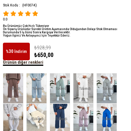
Stok Kodu :
(HF007-K)
0.0
Bu Ürünümüz Çok Hızlı Tükeniyor
Ön Sipariş Ürünüdür Sürekli Üretim Aşamasında Olduğundan Dolayı Stok Olmaması
Durumunda 5 İş Günü Sonra Kargoya Verilecektir.
Yoğun İlginiz Ve Anlayışınız İçin Teşekkür Ederiz.
₺928,99
30
%
İndirim
₺650,00
Ürünün diğer renkleri
Tükendi
Tükendi
Tükendi
Tükendi
Tükendi
Tükendi
Tükendi
Tükendi
Tükendi
Tükendi