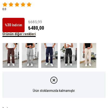
0.0
₺685,99
30
%
İndirim
₺480,00
Ürünün diğer renkleri
Tükendi
Tükendi
Tükendi
Tükendi
Ürün stoklarımızda kalmamıştır.