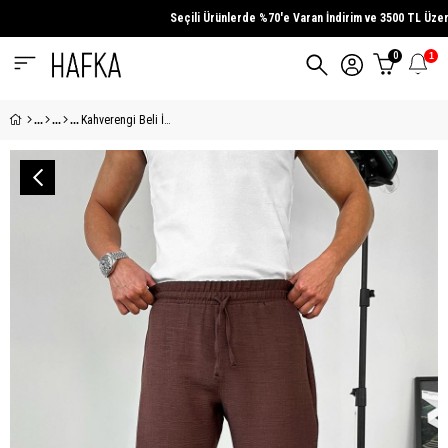
Seçili Ürünlerde
%70'e Varan İndirim
ve
3500 TL Üzeri
Al
0
1
Kahverengi Beli İpli Relaxed Pantolon