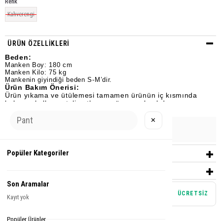
Renk
Kahverengi
ÜRÜN ÖZELLIKLERI
Beden:
Manken Boy: 180 cm
Manken Kilo: 75 kg
Mankenin giyindiği beden S-M’dir.
Ürün Bakım Önerisi:
Ürün yıkama ve ütülemesi tamamen ürünün iç kısmında
bulunan kullanım talimatlarına göre yapılmalıdır.
✕
Urun Grubu
PANTOLON
Popüler Kategoriler
YORUMLAR
(0)
ÖDEME SEÇENEKLERI
Son Aramalar
Mağazadan teslim alma
ÜCRETSİZ
Kayıt yok
Tamamlayıcı Parçalar
Popüler Ürünler