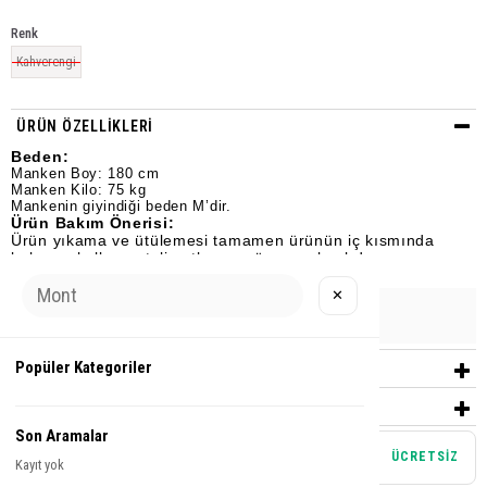
Renk
Kahverengi
ÜRÜN ÖZELLIKLERI
Beden:
Manken Boy: 180 cm
Manken Kilo: 75 kg
Mankenin giyindiği beden M’dir.
Ürün Bakım Önerisi:
Ürün yıkama ve ütülemesi tamamen ürünün iç kısmında
bulunan kullanım talimatlarına göre yapılmalıdır.
✕
Urun Grubu
EŞOFMAN
Popüler Kategoriler
YORUMLAR
(0)
ÖDEME SEÇENEKLERI
Son Aramalar
Mağazadan teslim alma
ÜCRETSİZ
Kayıt yok