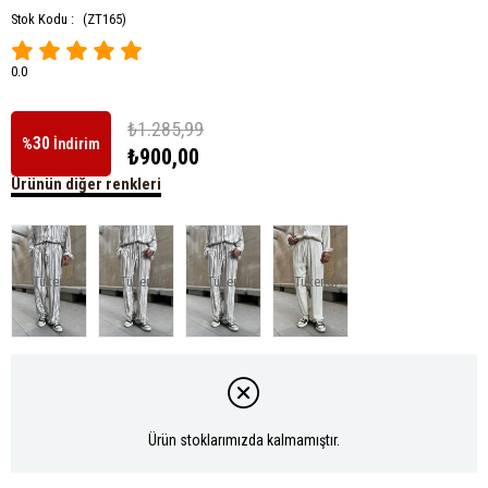
Stok Kodu :
(ZT165)
0.0
₺1.285,99
30
%
İndirim
₺900,00
Ürünün diğer renkleri
Tükendi
Tükendi
Tükendi
Tükendi
Ürün stoklarımızda kalmamıştır.