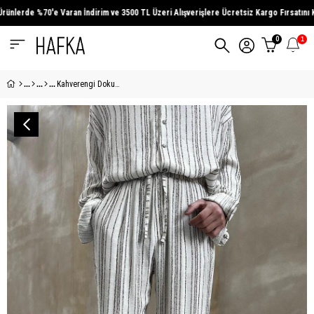
nlerde
%70'e Varan İndirim
ve
3500 TL Üzeri
Alışverişlere Ücretsiz Kargo Fırsatını Kaç
0
1
Kahverengi Dokulu Keten 02 GO Relaxed Eşofman