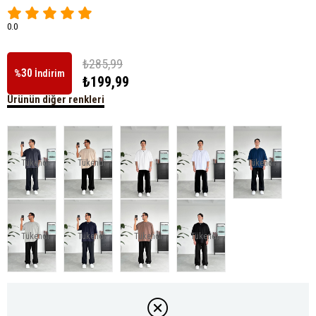
0.0
₺285,99
30
%
İndirim
₺199,99
Ürünün diğer renkleri
Tükendi
Tükendi
Tükendi
Tükendi
Tükendi
Tükendi
Tükendi