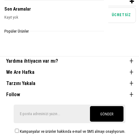
ÖDEME SEÇENEKLERI
Son Aramalar
Mağazadan teslim alma
ÜCRETSİZ
Kayıt yok
Tamamlayıcı Parçalar
Popüler Ürünler
Yardıma ihtiyacın var mı?
We Are Hafka
Tarzını Yakala
Follow
GÖNDER
Kampanyalar ve ürünler hakkında e-mail ve SMS almayı onaylıyorum.