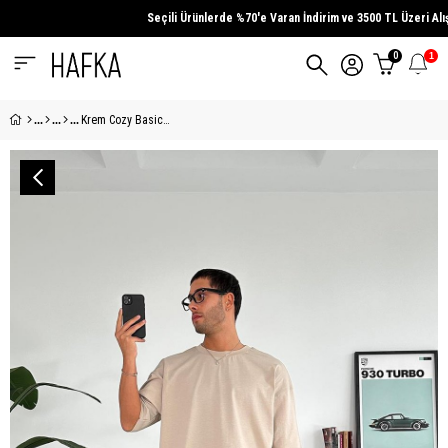
Seçili Ürünlerde
%70'e Varan İndirim
ve
3500 TL Üzeri
Alışver
0
1
Krem Cozy Basic Oversize Tişört