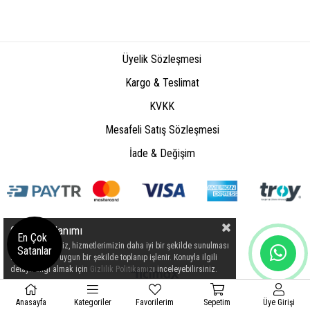
Üyelik Sözleşmesi
Kargo & Teslimat
KVKK
Mesafeli Satış Sözleşmesi
İade & Değişim
Çerez Kullanımı
En Çok
Kişisel verileriniz, hizmetlerimizin daha iyi bir şekilde sunulması
Satanlar
için mevzuata uygun bir şekilde toplanıp işlenir. Konuyla ilgili
detaylı bilgi almak için
Gizlilik Politikamız
ı inceleyebilirsiniz.
Üye Girişi
Anasayfa
Anasayfa
Favorilerim
Kategoriler
Favorilerim
Sepetim
Sepetim
Üye Girişi