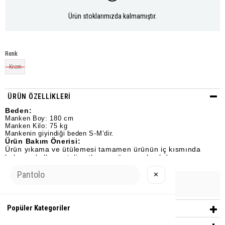
Ürün stoklarımızda kalmamıştır.
Renk
Krem
ÜRÜN ÖZELLIKLERI
Beden:
Manken Boy: 180 cm
Manken Kilo: 75 kg
Mankenin giyindiği beden S-M’dir.
Ürün Bakım Önerisi:
Ürün yıkama ve ütülemesi tamamen ürünün iç kısmında
bulunan kullanım talimatlarına göre yapılmalıdır.
✕
Urun Grubu
T-SHİRT
Popüler Kategoriler
YORUMLAR
(0)