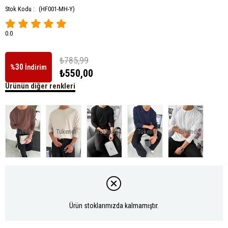
Stok Kodu :
(HF001-MH-Y)
0.0
₺785,99
30
%
İndirim
₺550,00
Ürünün diğer renkleri
Tükendi
Tükendi
Tükendi
Tükendi
Tükendi
Ürün stoklarımızda kalmamıştır.