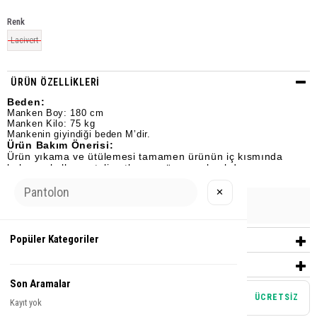
Renk
Lacivert
ÜRÜN ÖZELLIKLERI
Beden:
Manken Boy: 180 cm
Manken Kilo: 75 kg
Mankenin giyindiği beden M’dir.
Ürün Bakım Önerisi:
Ürün yıkama ve ütülemesi tamamen ürünün iç kısmında
bulunan kullanım talimatlarına göre yapılmalıdır.
✕
Urun Grubu
T-SHİRT
Popüler Kategoriler
YORUMLAR
(0)
ÖDEME SEÇENEKLERI
Son Aramalar
Mağazadan teslim alma
ÜCRETSİZ
Kayıt yok