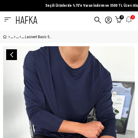
Seçili Ürünlerde
%70'e Varan İndirim
ve
3500 TL Üzeri
Alışver
0
1
Lacivert Basic Soft Likralı Relax Fit Uzun Kollu Tişört