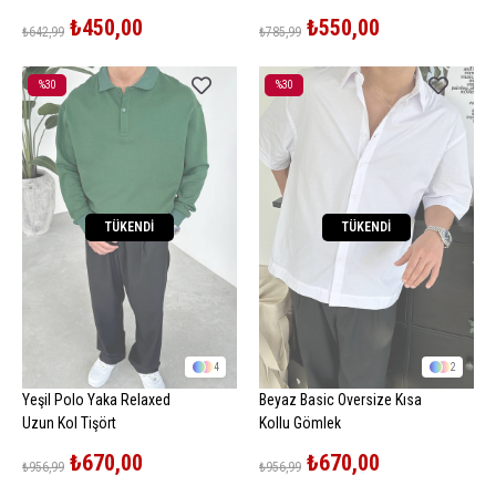
Oversize Tişört
₺450,00
₺550,00
₺642,99
₺785,99
%30
%30
İndirim
İndirim
%30İndirim
%30İndirim
TÜKENDI
TÜKENDI
4
2
Yeşil Polo Yaka Relaxed
Beyaz Basic Oversize Kısa
Uzun Kol Tişört
Kollu Gömlek
₺670,00
₺670,00
₺956,99
₺956,99