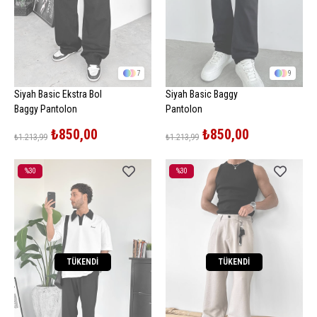
7
9
Siyah Basic Ekstra Bol
Siyah Basic Baggy
Baggy Pantolon
Pantolon
₺850,00
₺850,00
₺1.213,99
₺1.213,99
%30
%30
İndirim
İndirim
%30İndirim
%30İndirim
TÜKENDI
TÜKENDI