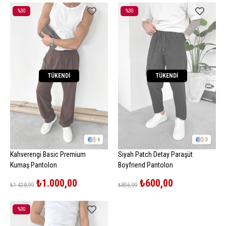
%30
%30
İndirim
İndirim
%30İndirim
%30İndirim
TÜKENDI
TÜKENDI
6
3
Kahverengi Basic Premium
Siyah Patch Detay Paraşüt
Kumaş Pantolon
Boyfriend Pantolon
₺1.000,00
₺600,00
₺1.428,99
₺856,99
%30
İndirim