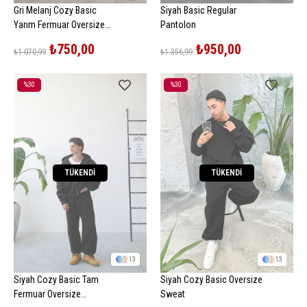
Gri Melanj Cozy Basic
Siyah Basic Regular
Yarım Fermuar Oversize
Pantolon
Sweatshirt
₺750,00
₺950,00
₺1.070,99
₺1.356,99
%30
%30
İndirim
İndirim
%30İndirim
%30İndirim
TÜKENDI
TÜKENDI
13
13
Siyah Cozy Basic Tam
Siyah Cozy Basic Oversize
Fermuar Oversize
Sweat