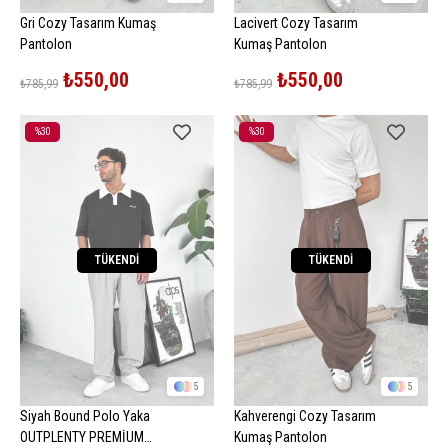
Gri Cozy Tasarım Kumaş
Lacivert Cozy Tasarım
Pantolon
Kumaş Pantolon
₺550,00
₺550,00
₺785,99
₺785,99
%30
%30
İndirim
İndirim
%30İndirim
%30İndirim
TÜKENDI
TÜKENDI
5
5
Siyah Bound Polo Yaka
Kahverengi Cozy Tasarım
OUTPLENTY PREMİUM
Kumaş Pantolon