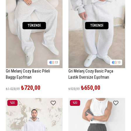
TÜKENDI
TÜKENDI
13
13
Gri Melanj Cozy Basic Pileli
Gri Melanj Cozy Basic Paça
Baggy Eşofman
Lastik Oversize Eşofman
₺720,00
₺650,00
₺1.028,99
₺928,99
%30
%30
İndirim
İndirim
%30İndirim
%30İndirim