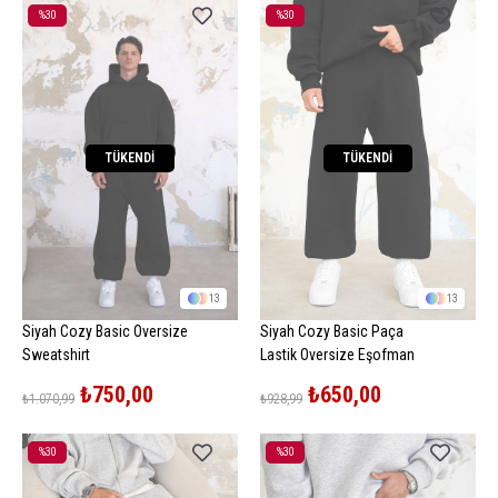
%30
%30
İndirim
İndirim
%30İndirim
%30İndirim
TÜKENDI
TÜKENDI
13
13
Siyah Cozy Basic Oversize
Siyah Cozy Basic Paça
Sweatshirt
Lastik Oversize Eşofman
₺750,00
₺650,00
₺1.070,99
₺928,99
%30
%30
İndirim
İndirim
%30İndirim
%30İndirim