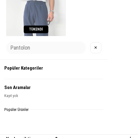
%30İndirim
TÜKENDI
✕
Popüler Kategoriler
6
Lacivert Basic Premium
Kumaş Pantolon
Son Aramalar
₺1.000,00
Kayıt yok
₺1.428,99
Popüler Ürünler