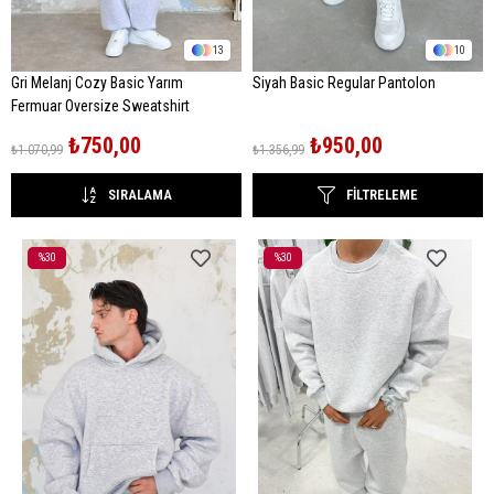
13
10
Gri Melanj Cozy Basic Yarım
Siyah Basic Regular Pantolon
Fermuar Oversize Sweatshirt
₺750,00
₺950,00
₺1.070,99
₺1.356,99
SIRALAMA
FILTRELEME
%30
%30
İndirim
İndirim
%30İndirim
%30İndirim