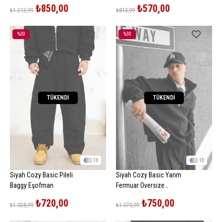
Sweatshirt
₺850,00
₺570,00
₺1.213,99
₺813,99
%30
%30
İndirim
İndirim
%30İndirim
%30İndirim
TÜKENDI
TÜKENDI
13
13
Siyah Cozy Basic Pileli
Siyah Cozy Basic Yarım
Baggy Eşofman
Fermuar Oversize
Sweatshirt
₺720,00
₺750,00
₺1.028,99
₺1.070,99