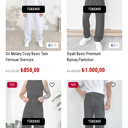
TÜKENDI
TÜKENDI
13
6
Gri Melanj Cozy Basic Tam
Siyah Basic Premium
Fermuar Oversize
Kumaş Pantolon
Sweatshirt
₺850,00
₺1.000,00
₺1.213,99
₺1.428,99
%30
%30
İndirim
İndirim
%30İndirim
%30İndirim
TÜKENDI
TÜKENDI