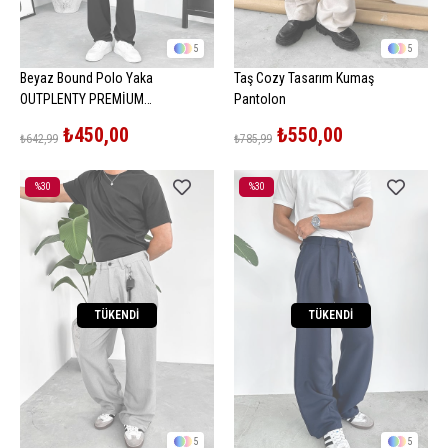
5
5
Beyaz Bound Polo Yaka
Taş Cozy Tasarım Kumaş
OUTPLENTY PREMİUM
Pantolon
Oversize Tişört
₺450,00
₺550,00
₺642,99
₺785,99
%30
%30
İndirim
İndirim
%30İndirim
%30İndirim
TÜKENDI
TÜKENDI
5
5