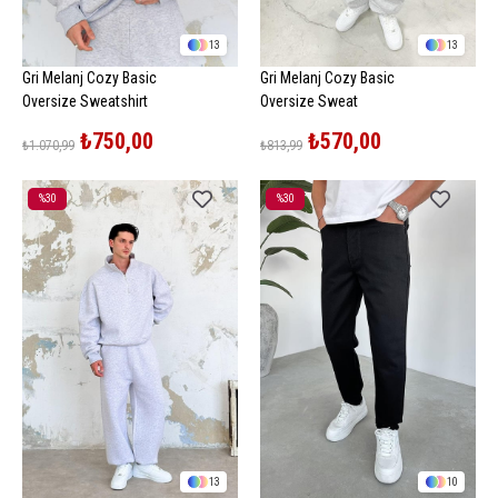
13
13
Gri Melanj Cozy Basic
Gri Melanj Cozy Basic
Oversize Sweatshirt
Oversize Sweat
₺750,00
₺570,00
₺1.070,99
₺813,99
%30
%30
İndirim
İndirim
%30İndirim
%30İndirim
13
10