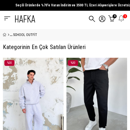
Ürünlerde
%70'e Varan İndirim
ve
3500 TL Üzeri
Alışverişlere Ücretsiz Kargo Fırsatını K
0
1
SCHOOL OUTFİT
Kategorinin En Çok Satılan Ürünleri
%30
%30
İndirim
İndirim
%30
%30
İndirim
İndirim