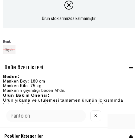
Ürün stoklarımızda kalmamıştır.
Renk
Siyah
ÜRÜN ÖZELLIKLERI
Beden:
Manken Boy: 180 cm
Manken Kilo: 75 kg
Mankenin giyindiği beden M’dir.
Ürün Bakım Önerisi:
Ürün yıkama ve ütülemesi tamamen ürünün iç kısmında
bulunan kullanım talimatlarına göre yapılmalıdır.
✕
Urun Grubu
EŞOFMAN
Popüler Kategoriler
YORUMLAR
(0)