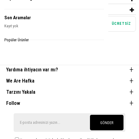
ÖDEME SEÇENEKLERI
Son Aramalar
Mağazadan teslim alma
ÜCRETSİZ
Kayıt yok
Tamamlayıcı Parçalar
Popüler Ürünler
Yardıma ihtiyacın var mı?
We Are Hafka
Tarzını Yakala
Follow
GÖNDER