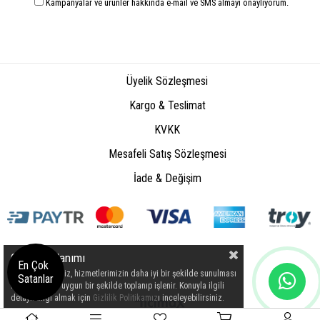
Kampanyalar ve ürünler hakkında e-mail ve SMS almayı onaylıyorum.
Üyelik Sözleşmesi
Kargo & Teslimat
KVKK
Mesafeli Satış Sözleşmesi
İade & Değişim
Çerez Kullanımı
En Çok
Kişisel verileriniz, hizmetlerimizin daha iyi bir şekilde sunulması
Satanlar
için mevzuata uygun bir şekilde toplanıp işlenir. Konuyla ilgili
detaylı bilgi almak için
Gizlilik Politikamız
ı inceleyebilirsiniz.