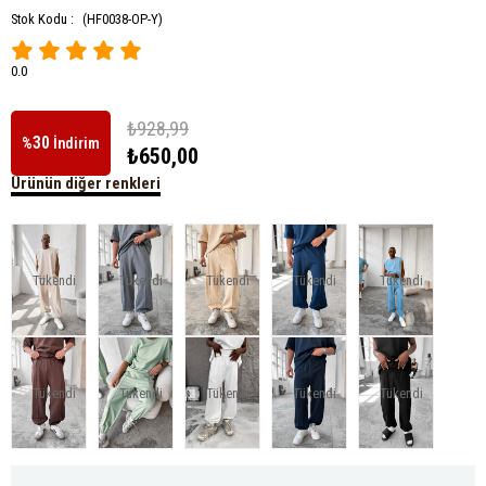
Stok Kodu :
(HF0038-OP-Y)
0.0
₺928,99
30
%
İndirim
₺650,00
Ürünün diğer renkleri
Tükendi
Tükendi
Tükendi
Tükendi
Tükendi
Tükendi
Tükendi
Tükendi
Tükendi
Tükendi