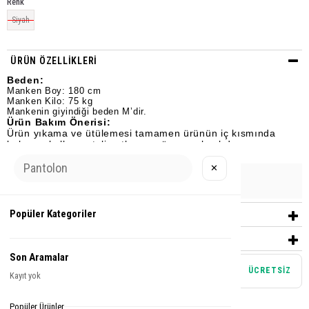
Renk
Siyah
ÜRÜN ÖZELLIKLERI
Beden:
Manken Boy: 180 cm
Manken Kilo: 75 kg
Mankenin giyindiği beden M’dir.
Ürün Bakım Önerisi:
Ürün yıkama ve ütülemesi tamamen ürünün iç kısmında
bulunan kullanım talimatlarına göre yapılmalıdır.
✕
Urun Grubu
T-SHİRT
Popüler Kategoriler
YORUMLAR
(0)
ÖDEME SEÇENEKLERI
Son Aramalar
Mağazadan teslim alma
ÜCRETSİZ
Kayıt yok
Tamamlayıcı Parçalar
Popüler Ürünler