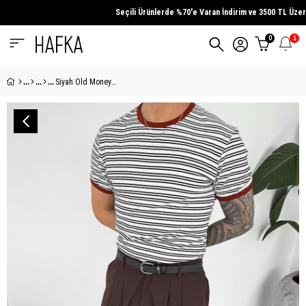
Seçili Ürünlerde
%70'e Varan İndirim
ve
3500 TL Üzeri
Alı
0
1
Siyah Old Money Çizgili Oversize Tişört