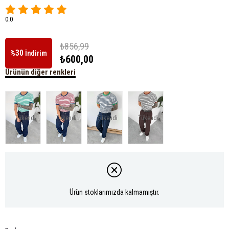
0.0
₺856,99
30
%
İndirim
₺600,00
Ürünün diğer renkleri
Tükendi
Tükendi
Tükendi
Tükendi
Ürün stoklarımızda kalmamıştır.