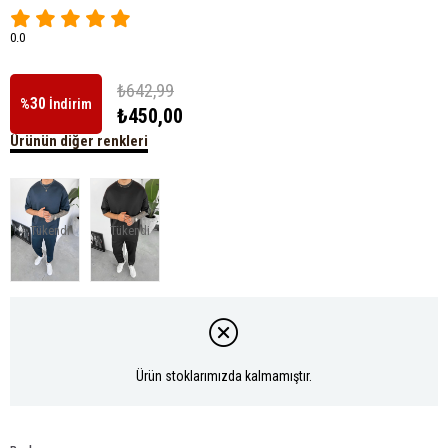
0.0
₺642,99
30
%
İndirim
₺450,00
Ürünün diğer renkleri
Tükendi
Tükendi
Ürün stoklarımızda kalmamıştır.