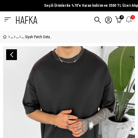
Seçili Ürünlerde
%70'e Varan İndirim
ve
3500 TL Üzeri
Alışver
0
1
Siyah Patch Detay Likralı Relaxed Tişört