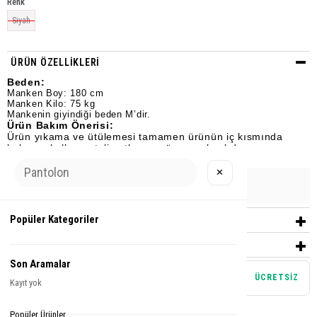
Renk
Siyah
ÜRÜN ÖZELLIKLERI
Beden:
Manken Boy: 180 cm
Manken Kilo: 75 kg
Mankenin giyindiği beden M’dir.
Ürün Bakım Önerisi:
Ürün yıkama ve ütülemesi tamamen ürünün iç kısmında
bulunan kullanım talimatlarına göre yapılmalıdır.
✕
Urun Grubu
T-SHİRT
Popüler Kategoriler
YORUMLAR
(0)
ÖDEME SEÇENEKLERI
Son Aramalar
Mağazadan teslim alma
ÜCRETSİZ
Kayıt yok
Tamamlayıcı Parçalar
Popüler Ürünler