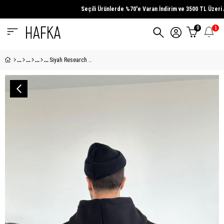
Seçili Ürünlerde
%70'e Varan İndirim
ve
3500 TL Üzeri
Alış
0
1
Siyah Research Oversize Sweatshirt