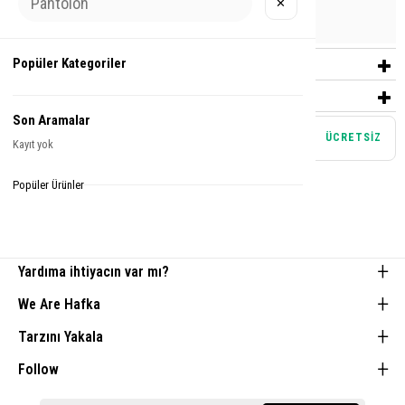
✕
Urun Grubu
SWEATSHIRT
Popüler Kategoriler
YORUMLAR
(1)
ÖDEME SEÇENEKLERI
Son Aramalar
Mağazadan teslim alma
ÜCRETSİZ
Kayıt yok
Tamamlayıcı Parçalar
Popüler Ürünler
Yardıma ihtiyacın var mı?
We Are Hafka
Tarzını Yakala
Follow