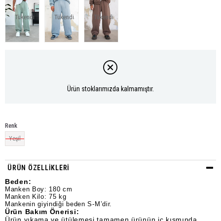
Tükendi
Tükendi
Tükendi
Ürün stoklarımızda kalmamıştır.
Renk
Yeşil
ÜRÜN ÖZELLIKLERI
Beden:
Manken Boy: 180 cm
Manken Kilo: 75 kg
Mankenin giyindiği beden S-M’dir.
Ürün Bakım Önerisi:
Ürün yıkama ve ütülemesi tamamen ürünün iç kısmında