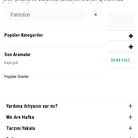
bulunan kullanım talimatlarına göre yapılmalıdır.
✕
Urun Grubu
EŞOFMAN
Popüler Kategoriler
YORUMLAR
(0)
ÖDEME SEÇENEKLERI
Son Aramalar
Mağazadan teslim alma
ÜCRETSİZ
Kayıt yok
Tamamlayıcı Parçalar
Popüler Ürünler
Yardıma ihtiyacın var mı?
We Are Hafka
Tarzını Yakala