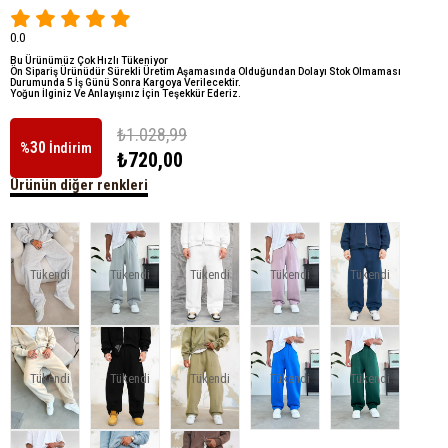
0.0
Bu Ürünümüz Çok Hızlı Tükeniyor
Ön Sipariş Ürünüdür Sürekli Üretim Aşamasında Olduğundan Dolayı Stok Olmaması
Durumunda 5 İş Günü Sonra Kargoya Verilecektir.
Yoğun İlginiz Ve Anlayışınız İçin Teşekkür Ederiz.
₺1.028,99
30
%
İndirim
₺720,00
Ürünün diğer renkleri
Tükendi
Tükendi
Tükendi
Tükendi
Tükendi
Tükendi
Tükendi
Tükendi
Tükendi
Tükendi