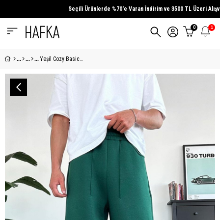
Seçili Ürünlerde
%70'e Varan İndirim
ve
3500 TL Üzeri
Alışveriş
0
1
Yeşil Cozy Basic Pileli Baggy Eşofman